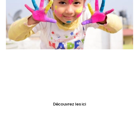
Ateliers & stages 26-27
Nouvelle saison...
...nouveaux stages !
Découvrez les ici
Image