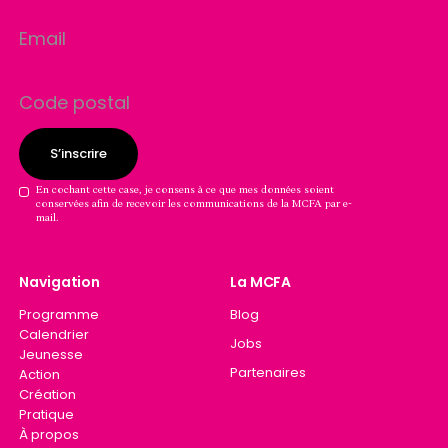
Consentement
En cochant cette case, je consens à ce que mes données soient
conservées afin de recevoir les communications de la MCFA par e-
GDPR
mail.
Navigation
La MCFA
Programme
Blog
Calendrier
Jobs
Jeunesse
Partenaires
Action
Création
Pratique
À propos