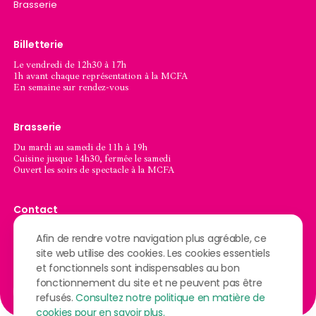
Brasserie
Billetterie
Le vendredi de 12h30 à 17h
1h avant chaque représentation à la MCFA
En semaine sur rendez-vous
Brasserie
Du mardi au samedi de 11h à 19h
Cuisine jusque 14h30, fermée le samedi
Ouvert les soirs de spectacle à la MCFA
Contact
Chaussée de l’Ourthe, 74
Afin de rendre votre navigation plus agréable, ce
6900 Marche-en-Famenne
site web utilise des cookies. Les cookies essentiels
084/32.73.86 – info@mcfa.be
et fonctionnels sont indispensables au bon
fonctionnement du site et ne peuvent pas être
S'y rendre
refusés.
Consultez notre politique en matière de
cookies pour en savoir plus.