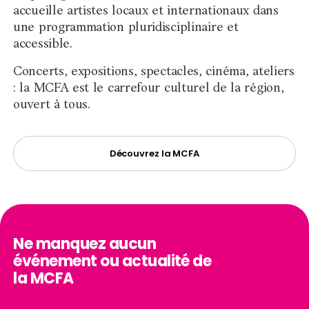
accueille artistes locaux et internationaux dans
une programmation pluridisciplinaire et
accessible.
Concerts, expositions, spectacles, cinéma, ateliers
: la MCFA est le carrefour culturel de la région,
ouvert à tous.
Découvrez la MCFA
Skip
to
Ne manquez aucun
top
événement ou actualité de
page
la MCFA