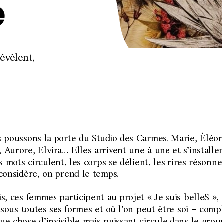
n
e
Centre culturel : culture, accès, missions
ion
évèlent,
Centre scénique : coprods, résidences et masterclass
que
Tarifs, horaires, accessibilité, …
pos
s poussons la porte du Studio des Carmes. Marie, Éléo
Aurore, Elvira… Elles arrivent une à une et s’installent
La MCFA et les équipes
s mots circulent, les corps se délient, les rires résonnen
rie
considère, on prend le temps.
s, ces femmes participent au projet « Je suis belleS »
Le Tiroir des Saveurs
t sous toutes ses formes et où l’on peut être soi – com
e chose d’invisible mais puissant circule dans le group