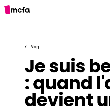
Prog
Blog
Je suis be
Calen
: quand l'
Jeune
devient 