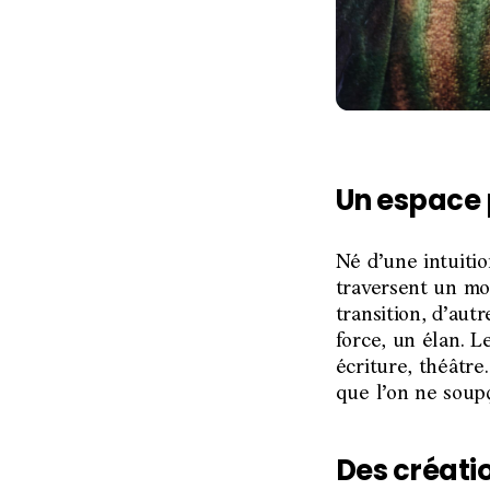
Un espace 
Né d’une intuiti
traversent un mom
transition, d’aut
force, un élan. L
écriture, théâtre
que l’on ne soup
Des créatio