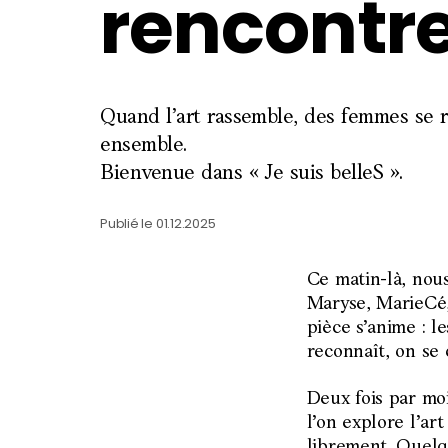
Actio
rencontr
Créat
Quand l’art rassemble, des femmes se r
ensemble.
Prati
Bienvenue dans « Je suis belleS ».
Publié le
01.12.2025
À pro
Ce matin-là, nou
Maryse, MarieCé, 
pièce s’anime : le
Brasse
reconnaît, on se 
Deux fois par moi
l’on explore l’ar
librement. Quelqu