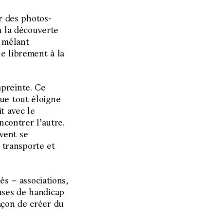
ur des photos-
à la découverte
, mêlant
le librement à la
preinte. Ce
ue tout éloigne
it avec le
encontrer l’autre.
vent se
s transporte et
és – associations,
uses de handicap
açon de créer du