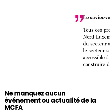
Le saviez-v
Tous ces pro
Nord-Luxembo
du secteur a
le secteur s
accessible à 
construire d
Ne manquez aucun
Skip
to
événement ou actualité de la
top
MCFA