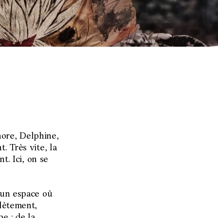
nore, Delphine,
. Très vite, la
t. Ici, on se
, un espace où
plètement,
e : de la