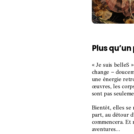
Plus qu’un 
« Je suis belleS 
change – douceme
une énergie retro
œuvres, les corp
sont pas seulemen
Bientôt, elles se
part, au détour d
commencera. Et no
aventures…