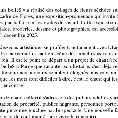
 suis belleS » a réalisé des collages de fleurs séchées s
 cadre de Florès, une exposition-promenade qui invite 
s par la flore et les cycles du vivant. Cette exposition
ales, broderies, dessins et photographies, est accessib
1 décembre 2025.
ez-vous artistiques se profilent, notamment avec L’Em
âtre marionnettes met en scène des jumelles astrales q
 fois. Il est le point de départ d’un projet de chant/réc
s belleS ». Parce que raconter son histoire, c’est déjà r
lorsque nos parcours semblent éloignés, nos voix peu
ue les mots sont difficiles à dire, c’est le chant qui le
a rencontre.
r de chant collectif s’adresse à des publics adultes vari
uation de précarité, publics migrants, personnes porte
oute personne touchée par le spectacle. Une nouvelle f
uver et de continuer à faire vivre la rencontre.