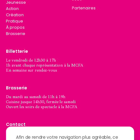
Jeunesse
Partenaires
Action
Création
Pratique
À propos
Brasserie
Billetterie
Le vendredi de 12h30 à 17h
1h avant chaque représentation à la MCFA
En semaine sur rendez-vous
Brasserie
Du mardi au samedi de 11h à 19h
Cuisine jusque 14h30, fermée le samedi
Ouvert les soirs de spectacle à la MCFA
Contact
Chaussée de l’Ourthe, 74
Afin de rendre votre navigation plus agréable, ce
6900 Marche-en-Famenne