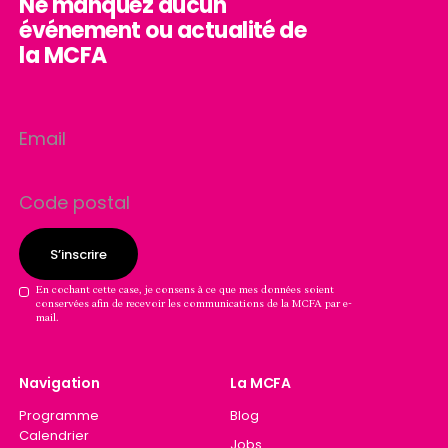
Ne manquez aucun
top
événement ou actualité de
page
la MCFA
Consentement
En cochant cette case, je consens à ce que mes données soient
conservées afin de recevoir les communications de la MCFA par e-
GDPR
mail.
Navigation
La MCFA
Programme
Blog
Calendrier
Jobs