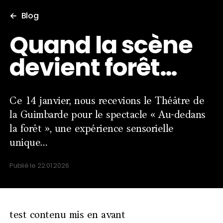
Pratique
Blog
Tarifs, horaires, accessibilité, …
Quand la scène
À propos
devient forêt…
La MCFA et les équipes
Brasserie
Le Tiroir des Saveurs
Ce 14 janvier, nous recevions le Théâtre de
la Guimbarde pour le spectacle « Au-dedans
la forêt », une expérience sensorielle
unique…
Publié le
22.01.2026
test contenu mis en avant